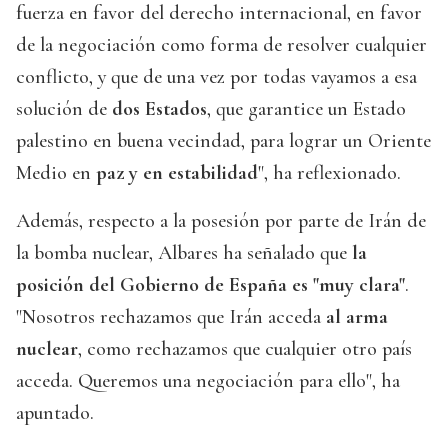
fuerza en favor del derecho internacional, en favor
de la negociación como forma de resolver cualquier
conflicto, y que de una vez por todas vayamos a esa
solución de
dos Estados
, que garantice un Estado
palestino en buena vecindad, para lograr un Oriente
Medio en
paz y en estabilidad
", ha reflexionado.
Además, respecto a la posesión por parte de Irán de
la bomba nuclear, Albares ha señalado que
la
posición del Gobierno de España es "muy clara"
.
"Nosotros rechazamos que Irán acceda
al arma
nuclear
, como rechazamos que cualquier otro país
acceda. Queremos una negociación para ello", ha
apuntado.