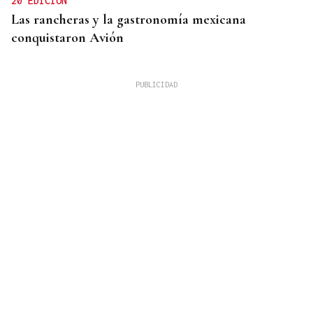
20 EDICIÓN
Las rancheras y la gastronomía mexicana
conquistaron Avión
VIDA SANA
Mantener la actividad y la independecia, una de
las claves para alcanzar la centenariedad