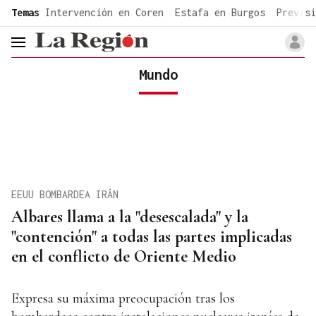
common.go-to-content
Temas
Intervención en Coren
Estafa en Burgos
Previsi
header.menu.open
Mundo
EEUU BOMBARDEA IRÁN
Albares llama a la "desescalada" y la
"contención" a todas las partes implicadas
en el conflicto de Oriente Medio
Expresa su máxima preocupación tras los