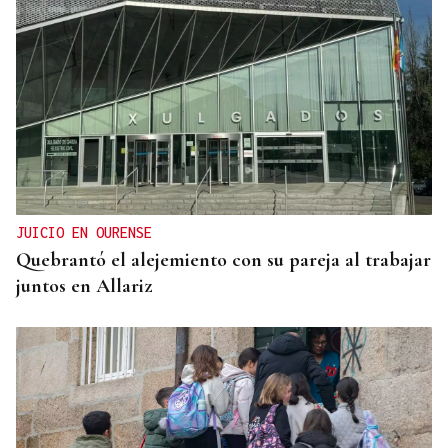
ASESINÓ A SU ABUELO
Un tiroteo escolar en Tailandia deja al menos 6
muertos y 15 heridos
JUICIO EN OURENSE
Quebrantó el alejemiento con su pareja al trabajar
juntos en Allariz