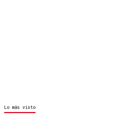
hectáreas y está fuera de capacidad de extinción
Lo más visto