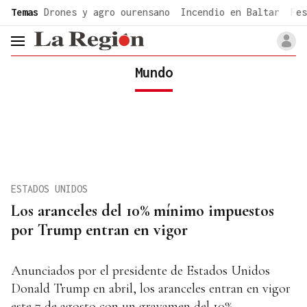
common.go-to-content
Temas
Drones y agro ourensano
Incendio en Baltar
Fes
header.menu.open
Mundo
ESTADOS UNIDOS
Los aranceles del 10% mínimo impuestos
por Trump entran en vigor
Anunciados por el presidente de Estados Unidos
Donald Trump en abril, los aranceles entran en vigor
este 7 de agosto con un gravamen del 10%