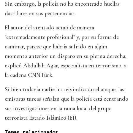
Sin embargo, la policía no ha encontrado huellas
dactilares en sus pertenencias.
El autor del atentado actuó de manera
"extremadamente profesional" y, por su forma de
caminar, parece que habría sufrido en algún
momento anterior un disparo en su pierna derecha,
explicó Abdullah Agar, especialista en terrorismo, a
la cadena CNNTürk.
Si bien todavía nadie ha reivindicado el ataque, las
emisoras turcas señalan que la policía está centrando
sus investigaciones en la rama local del grupo
terrorista Estado Islámico (EI).
Temas relacionados