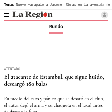
common.go-to-content
Temas
Nuevo varapalo a Jácome
Obras en la avenida de 
header.menu.open
Mundo
ATENTADO
El atacante de Estambul, que sigue huido,
descargó 180 balas
En medio del caos y pánico que se desató en el club,
el autor dejó el arma y su chaqueta en el local antes
de darse a la fuga.