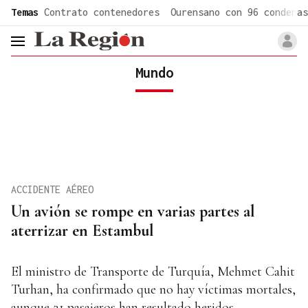
common.go-to-content
Temas
Contrato contenedores
Ourensano con 96 condenas
header.menu.open
Mundo
ACCIDENTE AÉREO
Un avión se rompe en varias partes al
aterrizar en Estambul
El ministro de Transporte de Turquía, Mehmet Cahit
Turhan, ha confirmado que no hay víctimas mortales,
aunque 21 pasajeros han resultado heridos