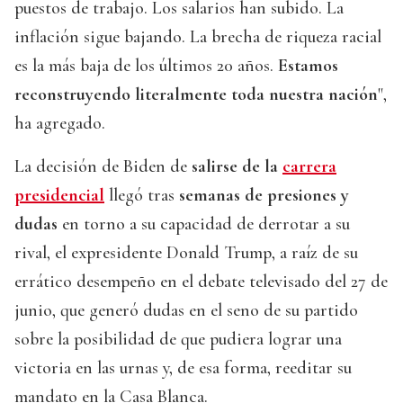
puestos de trabajo. Los salarios han subido. La
inflación sigue bajando. La brecha de riqueza racial
es la más baja de los últimos 20 años.
Estamos
reconstruyendo literalmente toda nuestra nación
",
ha agregado.
La decisión de Biden de
salirse de la
carrera
presidencial
llegó tras
semanas de presiones y
dudas
en torno a su capacidad de derrotar a su
rival, el expresidente Donald Trump, a raíz de su
errático desempeño en el debate televisado del 27 de
junio, que generó dudas en el seno de su partido
sobre la posibilidad de que pudiera lograr una
victoria en las urnas y, de esa forma, reeditar su
mandato en la Casa Blanca.