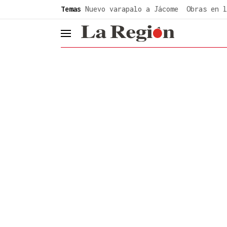
common.go-to-content
Temas
Nuevo varapalo a Jácome
Obras en l
header.menu.open