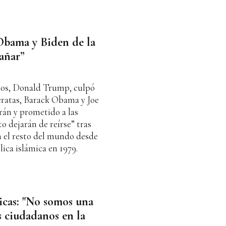
Obama y Biden de la
gañar”
dos, Donald Trump, culpó
cratas, Barack Obama y Joe
Irán y prometido a las
o dejarán de reírse” tras
n el resto del mundo desde
lica islámica en 1979.
ticas: "No somos una
s ciudadanos en la