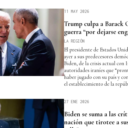
11 MAY 2026
Trump culpa a Barack 
guerra “por dejarse en
LA REGIÓN
El presidente de Estados Uni
ayer a sus predecesores demó
Biden, de la crisis actual con 
autoridades iraníes que “pront
haber jugado con su país y co
el establecimiento de la repúb
27 ENE 2026
Biden se suma a las crí
nación que tirotee a su