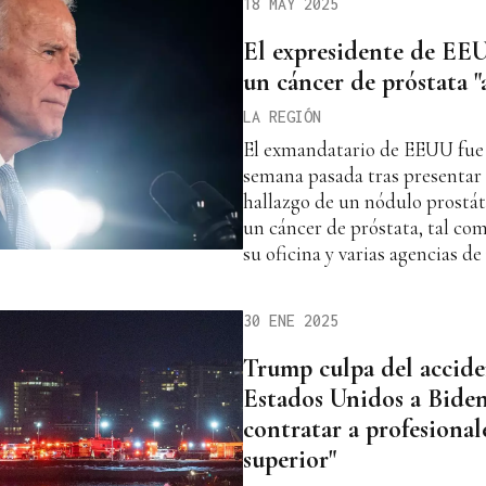
18 MAY 2025
El expresidente de EE
un cáncer de próstata "
LA REGIÓN
El exmandatario de EEUU fue
semana pasada tras presentar 
hallazgo de un nódulo prostáti
un cáncer de próstata, tal co
su oficina y varias agencias d
30 ENE 2025
Trump culpa del accide
Estados Unidos a Bide
contratar a profesiona
superior"