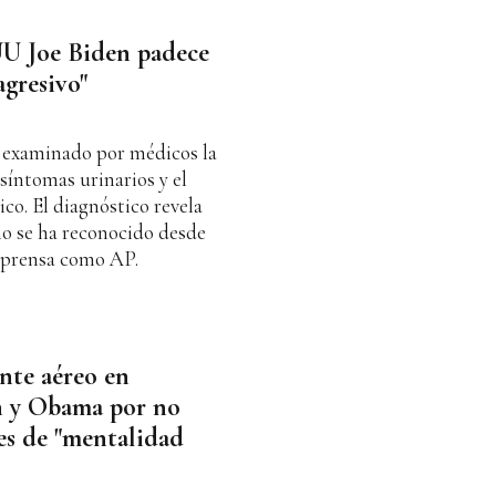
UU Joe Biden padece
agresivo"
 examinado por médicos la
síntomas urinarios y el
co. El diagnóstico revela
mo se ha reconocido desde
e prensa como AP.
nte aéreo en
n y Obama por no
les de "mentalidad