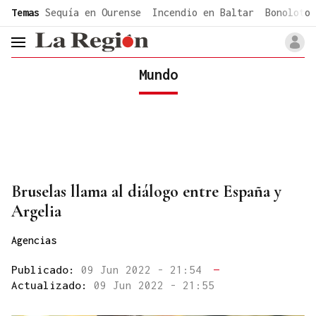
common.go-to-content
Temas
Sequía en Ourense
Incendio en Baltar
Bonoloto 
header.menu.open
Mundo
Bruselas llama al diálogo entre España y
Argelia
Agencias
Publicado:
09 Jun 2022 - 21:54
—
Actualizado:
09 Jun 2022 - 21:55