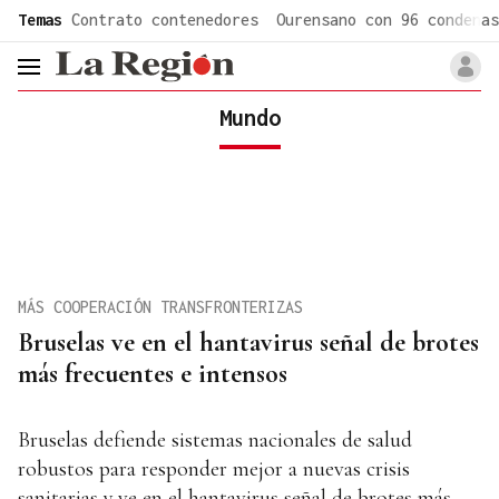
common.go-to-content
Temas
Contrato contenedores
Ourensano con 96 condenas
header.menu.open
Mundo
MÁS COOPERACIÓN TRANSFRONTERIZAS
Bruselas ve en el hantavirus señal de brotes
más frecuentes e intensos
Bruselas defiende sistemas nacionales de salud
robustos para responder mejor a nuevas crisis
sanitarias y ve en el hantavirus señal de brotes más