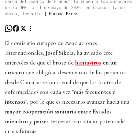
cerca del puerto de Granadilla suben a los autocares
de la UME, a 11 de mayo de 2026, en Granadilla de
Abona, Tenerife
|
Europa Press
El comisario europeo de Asociaciones
Internacionales,
Josef Síkela
, ha avisado este
miércoles de que el
brote de
hantavirus
en un
crucero
que obligó al desembarco de los pacientes
desde Canarias es una señal de que los brotes de
enfermedades son cada vez
"más frecuentes e
intensos"
, por lo que es necesario avanzar hacia una
mayor cooperación sanitaria entre Estados
miembro y países terceros
para atajar potenciales
crisis futuras.