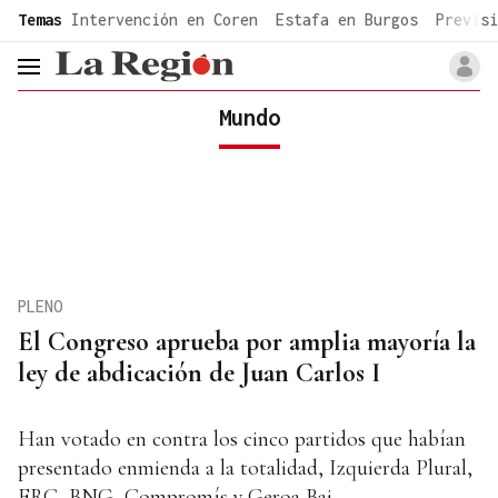
common.go-to-content
Temas
Intervención en Coren
Estafa en Burgos
Previsi
header.menu.open
Mundo
PLENO
El Congreso aprueba por amplia mayoría la
ley de abdicación de Juan Carlos I
Han votado en contra los cinco partidos que habían
presentado enmienda a la totalidad, Izquierda Plural,
ERC, BNG, Compromís y Geroa Bai