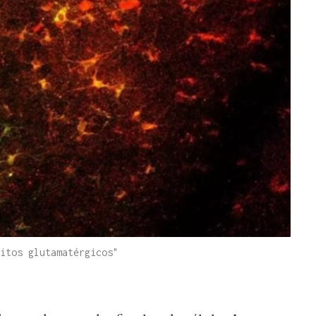
itos glutamatérgicos"