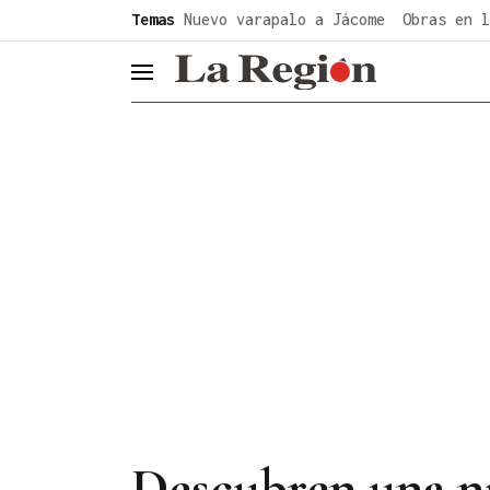
common.go-to-content
Temas
Nuevo varapalo a Jácome
Obras en l
header.menu.open
Descubren una nu