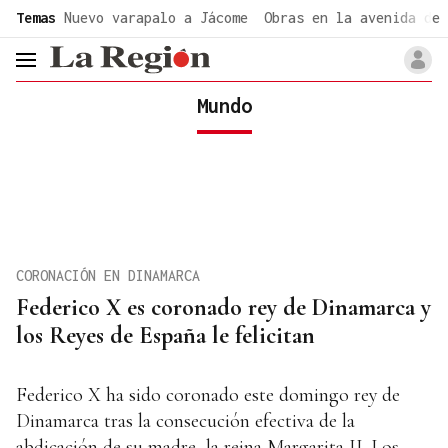
common.go-to-content
Temas
Nuevo varapalo a Jácome
Obras en la avenida de 
header.menu.open
Mundo
CORONACIÓN EN DINAMARCA
Federico X es coronado rey de Dinamarca y
los Reyes de España le felicitan
Federico X ha sido coronado este domingo rey de
Dinamarca tras la consecución efectiva de la
abdicación de su madre, la reina Margarita II. Los