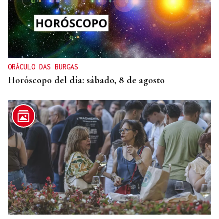
ASESINÓ A SU ABUELO
Un tiroteo escolar en Tailandia deja al menos 6
muertos y 15 heridos
ORÁCULO DAS BURGAS
Horóscopo del día: sábado, 8 de agosto