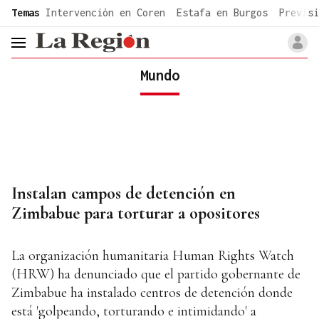
common.go-to-content
Temas
Intervención en Coren
Estafa en Burgos
Previsi
header.menu.open
Mundo
Instalan campos de detención en
Zimbabue para torturar a opositores
La organización humanitaria Human Rights Watch
(HRW) ha denunciado que el partido gobernante de
Zimbabue ha instalado centros de detención donde
está 'golpeando, torturando e intimidando' a