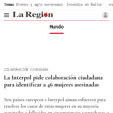
common.go-to-content
Temas
Drones y agro ourensano
Incendio en Baltar
Fes
header.menu.open
Mundo
COLABORACIÓN CIUDADANA
La Interpol pide colaboración ciudadana
para identificar a 46 mujeres asesinadas
Seis países europeos e Interpol aúnan esfuerzos para
resolver los casos de estas mujeres en su mayoría
asesinadas o fallecidas en circunstancias sospechosas o