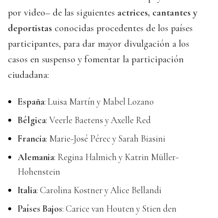
por video– de las siguientes
actrices, cantantes y
deportistas
conocidas procedentes de los países
participantes, para dar mayor divulgación a los
casos en suspenso y fomentar la participación
ciudadana:
España
: Luisa Martín y Mabel Lozano
Bélgica
: Veerle Baetens y Axelle Red
Francia
: Marie-José Pérec y Sarah Biasini
Alemania
: Regina Halmich y Katrin Müller-
Hohenstein
Italia
: Carolina Kostner y Alice Bellandi
Países Bajos
: Carice van Houten y Stien den