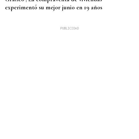
experimentó su mejor junio en 19 años
ALERTA ALIMENTARIA
La AESAN alerta de fragmentos de vidrio en
confituras y miel Bonne Maman: estos son los lotes
afectados