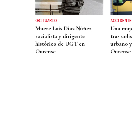
EEUU revoca el visado de la
embajadora de Brasil en el
Washington
OBITUARIO
ACCIDENTE
Muere Luis Díaz Núñez,
Una muje
socialista y dirigente
tras coli
histórico de UGT en
urbano y
Ourense
Ourense
Noticias Ourense
06/08/2026