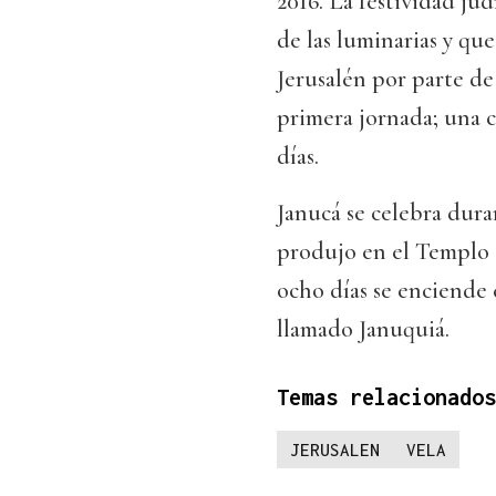
2016. La festividad ju
de las luminarias y q
Jerusalén por parte de 
primera jornada; una 
días.
Janucá se celebra dur
produjo en el Templo 
ocho días se enciende 
llamado Januquiá.
Temas relacionados
JERUSALEN
VELA