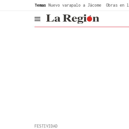
common.go-to-content
Temas
Nuevo varapalo a Jácome
Obras en l
header.menu.open
FESTIVIDAD