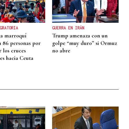
GRATORIA
GUERRA EN IRÁN
cia marroquí
Trump amenaza con un
a 86 personas por
golpe “muy duro” si Ormuz
r los cruces
no abre
res hacia Ceuta