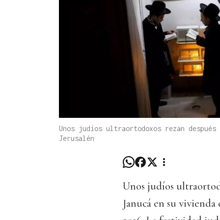
Unos judíos ultraortodoxos rezan después 
Jerusalén
Unos judíos ultraorto
Janucá en su vivienda 