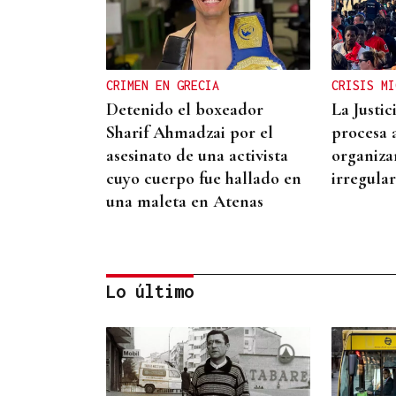
CRIMEN EN GRECIA
CRISIS MI
Detenido el boxeador
La Justi
Sharif Ahmadzai por el
procesa 
asesinato de una activista
organiza
cuyo cuerpo fue hallado en
irregula
una maleta en Atenas
Lo último
REPRESENTANTE DE EEUU EN
BRASILIA