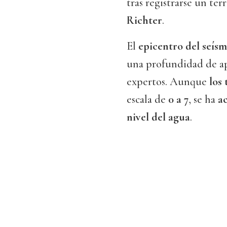
tras registrarse un te
Richter
.
El
epicentro del seísm
una profundidad de 
expertos. Aunque
los 
escala de
0 a 7
, se ha
ac
nivel del agua
.