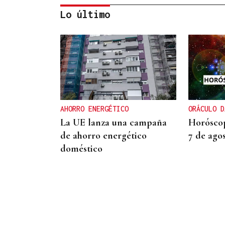
Lo último
REPRESENTANTE DE EEUU EN
BRASILIA
EEUU revoca el visado de la
embajadora de Brasil en el
Washington
AHORRO ENERGÉTICO
ORÁCULO D
La UE lanza una campaña
Horóscop
de ahorro energético
7 de ago
doméstico