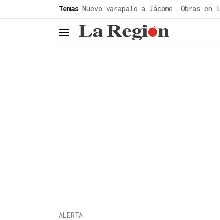
common.go-to-content
Temas
Nuevo varapalo a Jácome
Obras en l
header.menu.open
ALERTA