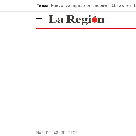
common.go-to-content
Temas
Nuevo varapalo a Jácome
Obras en l
header.menu.open
MÁS DE 40 DELITOS