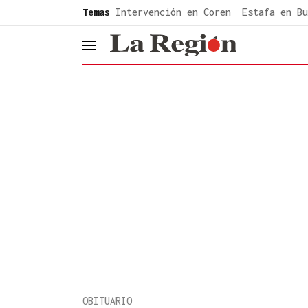
common.go-to-content
Temas
Intervención en Coren
Estafa en Bu
header.menu.open
OBITUARIO