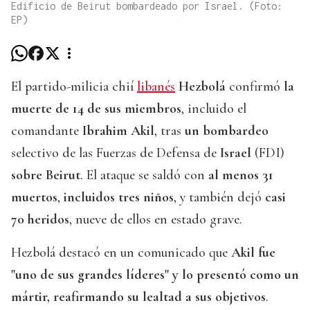
Edificio de Beirut bombardeado por Israel. (Foto:
EP)
El partido-milicia chií
libanés
Hezbolá
confirmó
la
muerte de 14 de sus miembros
, incluido el
comandante
Ibrahim Akil
, tras
un bombardeo
selectivo de las Fuerzas de Defensa de
Israel
(FDI)
sobre Beirut
. El ataque se saldó con
al menos 31
muertos
,
incluidos tres niños
, y también dejó
casi
70 heridos
, nueve de ellos en estado grave.
Hezbolá destacó en un comunicado que
Akil fue
"uno de sus grandes líderes" y lo presentó como un
mártir, reafirmando su lealtad a sus objetivos
.