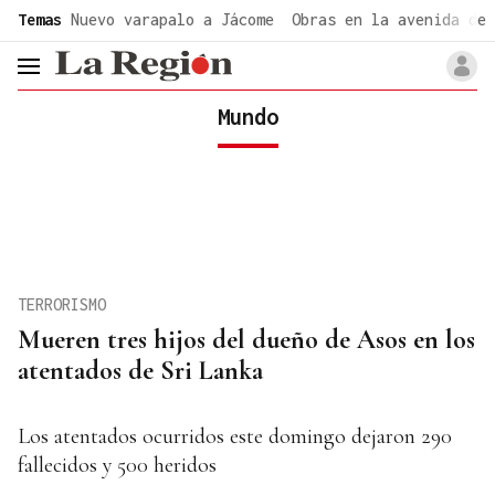
common.go-to-content
Temas
Nuevo varapalo a Jácome
Obras en la avenida de 
header.menu.open
Mundo
TERRORISMO
Mueren tres hijos del dueño de Asos en los
atentados de Sri Lanka
Los atentados ocurridos este domingo dejaron 290
fallecidos y 500 heridos