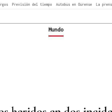
rgos
Previsión del tiempo
Autobus en Ourense
La prens
Mundo
os heridos en dos incid