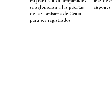
migrantes no acompañados
más de c
se aglomeran a las puertas
cupones
de la Comisaría de Ceuta
para ser registrados
PROTOCOLO DE VIGILANCIA
Galicia vigila a los
contactos del contagiado
franco-argentino por
hantavirus