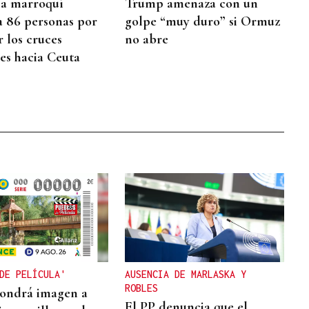
cia marroquí
Trump amenaza con un
a 86 personas por
golpe “muy duro” si Ormuz
r los cruces
no abre
res hacia Ceuta
DE PELÍCULA'
AUSENCIA DE MARLASKA Y
ROBLES
pondrá imagen a
El PP denuncia que el