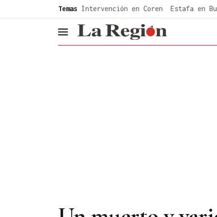
common.go-to-content
Temas
Intervención en Coren
Estafa en Bu
header.menu.open
Un muerto y vari