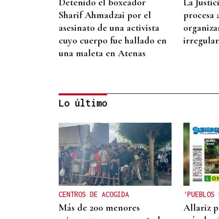
Detenido el boxeador
La Justi
Sharif Ahmadzai por el
procesa 
asesinato de una activista
organiza
cuyo cuerpo fue hallado en
irregula
una maleta en Atenas
Lo último
REPRESENTANTE DE EEUU EN
BRASILIA
EEUU revoca el visado de la
embajadora de Brasil en el
Washington
CENTROS DE ACOGIDA
'PUEBLOS 
Más de 200 menores
Allariz 