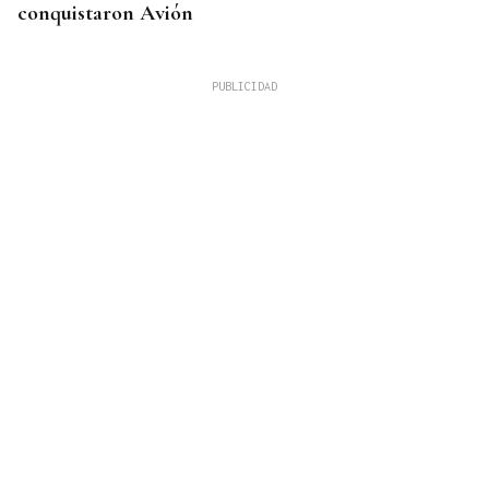
conquistaron Avión
VIDA SANA
Mantener la actividad y la independecia, una de
las claves para alcanzar la centenariedad