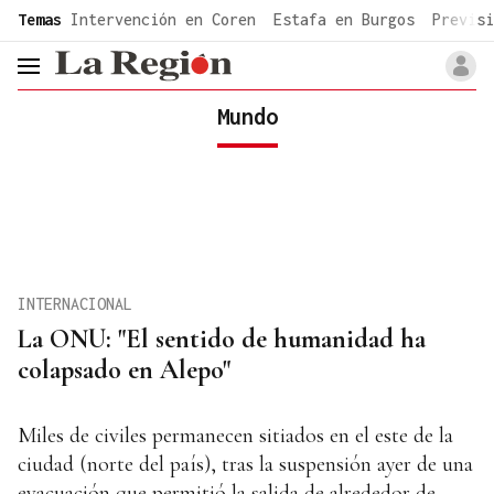
common.go-to-content
Temas
Intervención en Coren
Estafa en Burgos
Previsi
header.menu.open
Mundo
INTERNACIONAL
La ONU: "El sentido de humanidad ha
colapsado en Alepo"
Miles de civiles permanecen sitiados en el este de la
ciudad (norte del país), tras la suspensión ayer de una
evacuación que permitió la salida de alrededor de