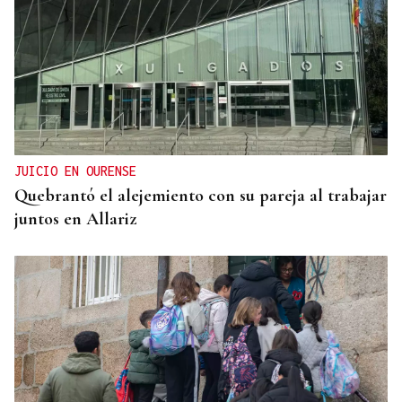
ASESINÓ A SU ABUELO
Un tiroteo escolar en Tailandia deja al menos 6
muertos y 15 heridos
JUICIO EN OURENSE
Quebrantó el alejemiento con su pareja al trabajar
juntos en Allariz