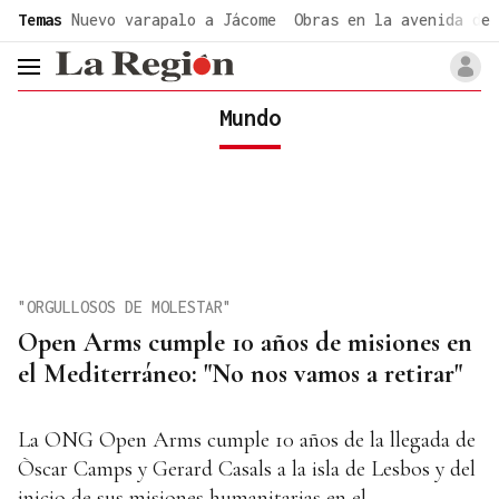
common.go-to-content
Temas
Nuevo varapalo a Jácome
Obras en la avenida de 
header.menu.open
Mundo
"ORGULLOSOS DE MOLESTAR"
Open Arms cumple 10 años de misiones en
el Mediterráneo: "No nos vamos a retirar"
La ONG Open Arms cumple 10 años de la llegada de
Òscar Camps y Gerard Casals a la isla de Lesbos y del
inicio de sus misiones humanitarias en el