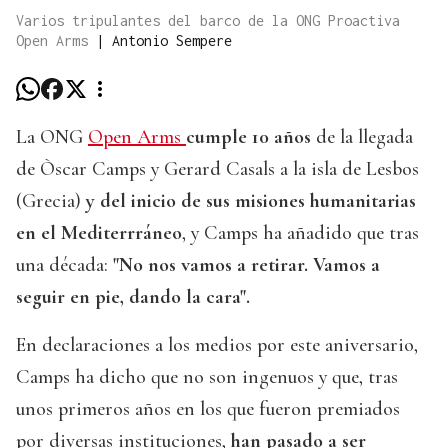
Varios tripulantes del barco de la ONG Proactiva
Open Arms
|
Antonio Sempere
La ONG
Open Arms
cumple 10 años
de la llegada
de Òscar Camps y Gerard Casals a la isla de Lesbos
(Grecia)
y del inicio de sus misiones humanitarias
en el Mediterrráneo
, y Camps ha añadido que tras
una década:
"No nos vamos a retirar. Vamos a
seguir en pie, dando la cara".
En declaraciones a los medios por este aniversario,
Camps ha dicho que no son ingenuos y que, tras
unos primeros años en los que fueron premiados
por diversas instituciones,
han pasado a ser