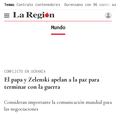
common.go-to-content
Temas
Contrato contenedores
Ourensano con 96 condenas
header.menu.open
Mundo
CONFLICTO EN UCRANIA
El papa y Zelenski apelan a la paz para
terminar con la guerra
Consideran importante la comunicación mundial para
las negociaciones