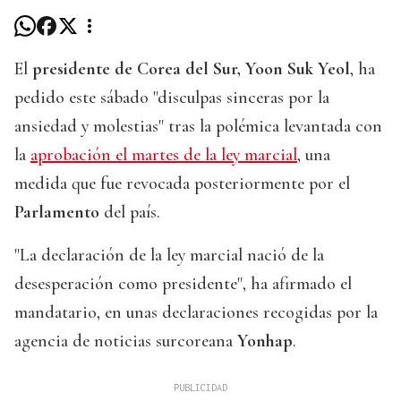
El
presidente de Corea del Sur, Yoon Suk Yeol
, ha
pedido este sábado "disculpas sinceras por la
ansiedad y molestias" tras la polémica levantada con
la
aprobación el martes de la ley marcial
, una
medida que fue revocada posteriormente por el
Parlamento
del país.
"La declaración de la ley marcial nació de la
desesperación como presidente", ha afirmado el
mandatario, en unas declaraciones recogidas por la
agencia de noticias surcoreana
Yonhap
.