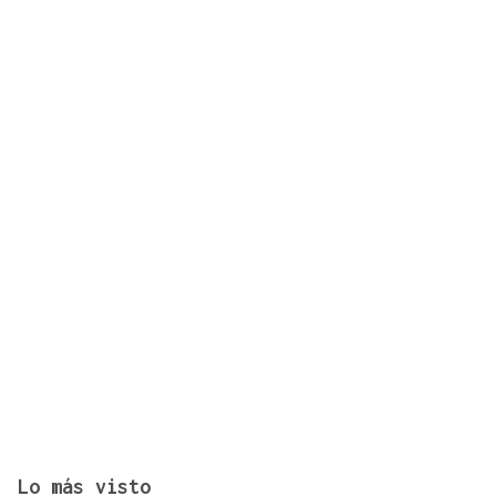
Récord histórico de plazas de Formación Sanitaria
Especializada en 2027: fechas y claves de la
convocatoria
Lo más visto