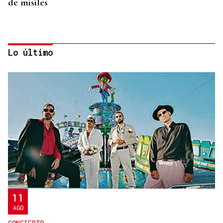
de misiles
Lo último
METÁSTASIS
El hijo de Joe Biden informa que el cáncer de su
padre “va más allá de los huesos”
11
AGO