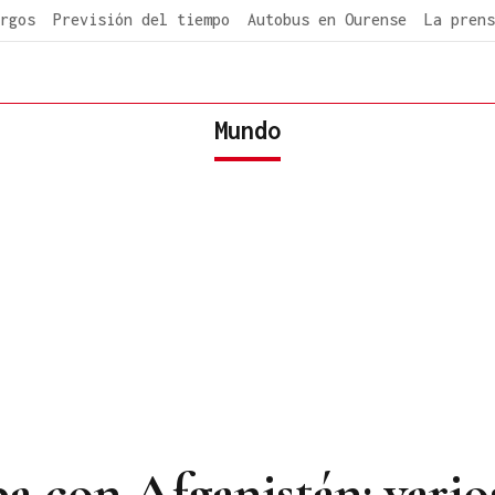
rgos
Previsión del tiempo
Autobus en Ourense
La prens
Mundo
ba con Afganistán: vario