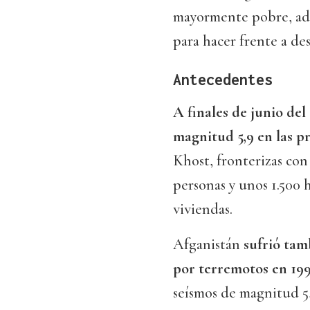
mayormente pobre, ade
para hacer frente a de
Antecedentes
A finales de junio de
magnitud 5,9 en las p
Khost, fronterizas con
personas y unos 1.500 
viviendas.
Afganistán
sufrió tam
por terremotos en 19
seísmos de magnitud 5,