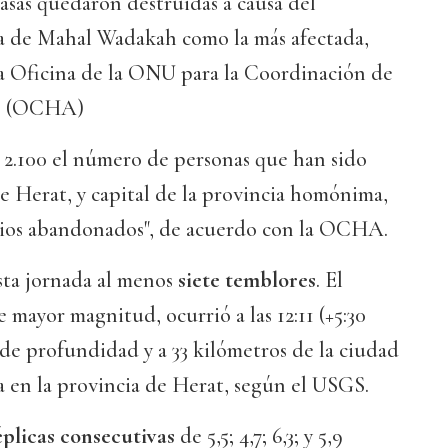
casas quedaron destruidas a causa del
ea de Mahal Wadakah como la más afectada,
a Oficina de la ONU para la Coordinación de
os (OCHA)
 2.100 el número de personas que han sido
e Herat, y capital de la provincia homónima,
cios abandonados", de acuerdo con la OCHA.
sta jornada al menos
siete temblores
. El
 mayor magnitud, ocurrió a las 12:11 (+5:30
de profundidad y a 33 kilómetros de la ciudad
 en la provincia de Herat, según el USGS.
éplicas consecutivas
de 5,5; 4,7; 6,3; y 5,9