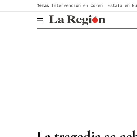
common.go-to-content
Temas
Intervención en Coren
Estafa en Bu
header.menu.open
La tragedia se ce