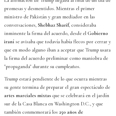
La afirmación de Trump llegaba al final de un día de
promesas y desmentidos. Mientras el primer
ministro de Pakistán y gran mediador en las
conversaciones,
Shebhaz Sharif
, consideraba
inminente la firma del acuerdo, desde el
Gobierno
iraní
se avisaba que todavía había flecos por cerrar y
que en modo alguno iban a aceptar que Trump usara
la firma del acuerdo preliminar como maniobra de
"propaganda" durante su cumpleaños.
Trump estará pendiente de lo que ocurra mientras
su gente termina de preparar el gran espectáculo de
artes marciales mixtas
que se celebrará en el jardín
sur de la Casa Blanca en Washington D.C., y que
también conmemorará los
250 años de