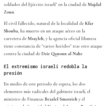
soldados del Ejército israelí" en la ciudad de
Majdal
Zoun
.
El civil fallecido, natural de la localidad de
Kfar
Shouba
, ha muerto en un ataque aéreo en la
carretera de
Msayleh
, y la agencia oficial libanesa
tiene constancia de "varios heridos" tras otro ataque
contra la ciudad de
Deir Qanoun al Nahr
.
El extremismo israelí redobla la
presión
En medio de este periodo de espera, los dos
elementos más radicales del gabinete israelí, el
ministro de Finanzas
Bezalel Smotrich
y el