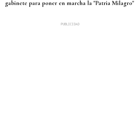
gabinete para poner en marcha la "Patria Milagro"
INCENDIOS
El gran incendio en el oeste de Canadá se
descontrola y obliga a evacuar a más de 20.000
personas