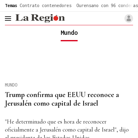
common.go-to-content
Temas
Contrato contenedores
Ourensano con 96 condenas
header.menu.open
Mundo
MUNDO
Trump confirma que EEUU reconoce a
Jerusalén como capital de Israel
"He determinado que es hora de reconocer
oficialmente a Jerusalén como capital de Israel", dijo
el presidente de los Estados Unidos