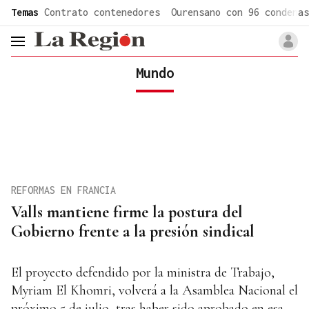
common.go-to-content
Temas
Contrato contenedores
Ourensano con 96 condenas
header.menu.open
Mundo
REFORMAS EN FRANCIA
Valls mantiene firme la postura del
Gobierno frente a la presión sindical
El proyecto defendido por la ministra de Trabajo,
Myriam El Khomri, volverá a la Asamblea Nacional el
próximo 5 de julio, tras haber sido aprobado en esa