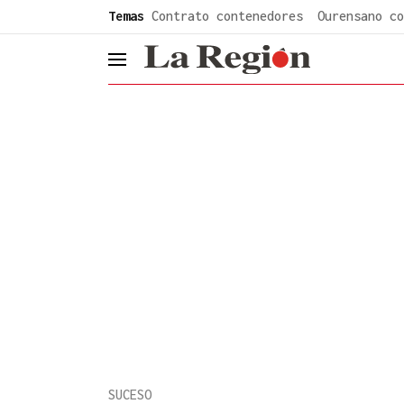
common.go-to-content
Temas
Contrato contenedores
Ourensano co
header.menu.open
SUCESO