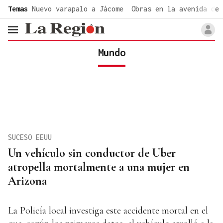
common.go-to-content
Temas
Nuevo varapalo a Jácome
Obras en la avenida de 
header.menu.open
Mundo
SUCESO EEUU
Un vehículo sin conductor de Uber
atropella mortalmente a una mujer en
Arizona
La Policía local investiga este accidente mortal en el