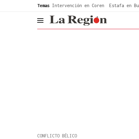
common.go-to-content
Temas
Intervención en Coren
Estafa en Bu
header.menu.open
CONFLICTO BÉLICO