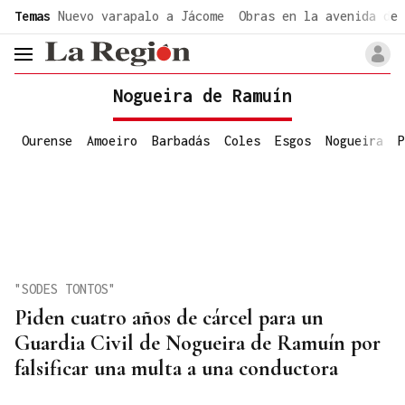
common.go-to-content
Temas
Nuevo varapalo a Jácome
Obras en la avenida de 
header.menu.open
Nogueira de Ramuín
Ourense
Amoeiro
Barbadás
Coles
Esgos
Nogueira
P
"SODES TONTOS"
Piden cuatro años de cárcel para un
Guardia Civil de Nogueira de Ramuín por
falsificar una multa a una conductora