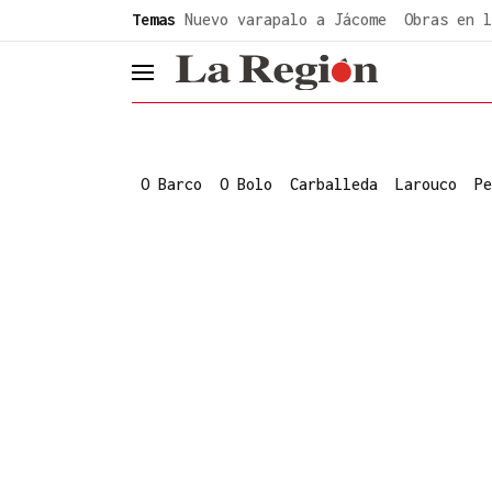
common.go-to-content
Temas
Nuevo varapalo a Jácome
Obras en l
header.menu.open
O Barco
O Bolo
Carballeda
Larouco
Pe