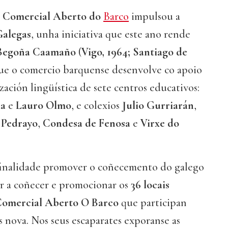
 Comercial Aberto do
Barco
impulsou a
Galegas
, unha iniciativa que este ano rende
Begoña Caamaño
(
Vigo, 1964; Santiago de
que o comercio barquense desenvolve co apoio
ación lingüística de sete centros educativos:
la
e
Lauro Olmo
, e colexios
Julio Gurriarán
,
 Pedrayo
,
Condesa de Fenosa
e
Virxe do
inalidade promover o coñecemento do galego
r a coñecer e promocionar os
36 locais
Comercial Aberto O Barco
que participan
 nova. Nos seus escaparates exporanse as