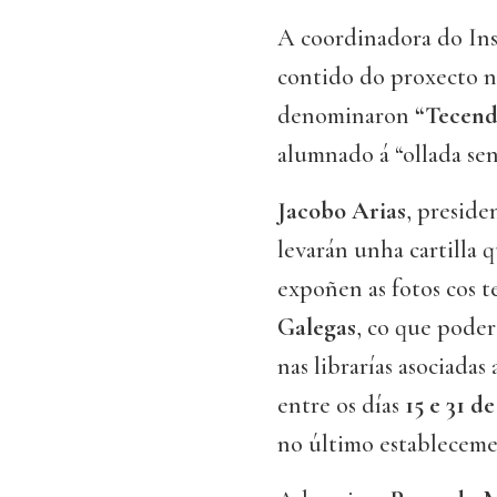
A coordinadora do In
contido do proxecto no
denominaron
“Tecend
alumnado á “ollada se
Jacobo Arias
, presid
levarán unha cartilla 
expoñen as fotos cos t
Galegas
, co que poder
nas librarías asociadas
entre os días
15 e 31 d
no último establecemen