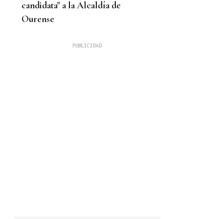
candidata" a la Alcaldía de
Ourense