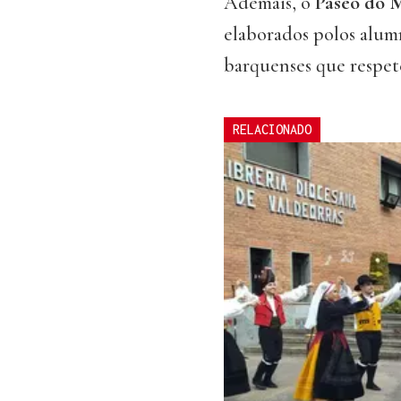
Ademais, o
Paseo do 
elaborados polos alum
barquenses que respet
RELACIONADO