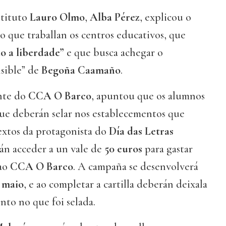
stituto
Lauro Olmo
,
Alba Pérez
, explicou o
 que traballan os centros educativos, que
o a liberdade”
e que busca achegar o
nsible” de
Begoña Caamaño
.
ente do
CCA O Barco
, apuntou que os alumnos
que deberán selar nos establecementos que
extos da protagonista do
Día das Letras
án acceder a un vale de
50 euros
para gastar
 ao
CCA O Barco
. A campaña se desenvolverá
e maio
, e ao completar a cartilla deberán deixala
to no que foi selada.