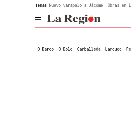
common.go-to-content
Temas
Nuevo varapalo a Jácome
Obras en l
header.menu.open
O Barco
O Bolo
Carballeda
Larouco
Pe