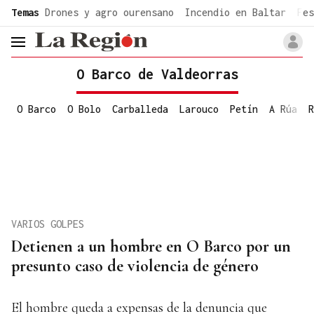
common.go-to-content
Temas
Drones y agro ourensano
Incendio en Baltar
Fes
header.menu.open
O Barco de Valdeorras
O Barco
O Bolo
Carballeda
Larouco
Petín
A Rúa
R
VARIOS GOLPES
Detienen a un hombre en O Barco por un
presunto caso de violencia de género
El hombre queda a expensas de la denuncia que