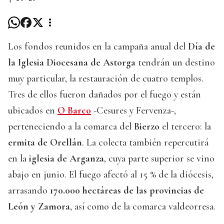
Los fondos reunidos en la campaña anual del
Día de
la Iglesia Diocesana de Astorga
tendrán un destino
muy particular, la restauración de cuatro templos.
Tres de ellos fueron dañados por el fuego y están
ubicados en
O Barco
-Cesures y Fervenza-,
perteneciendo a la comarca del
Bierzo
el tercero: la
ermita de Orellán
. La colecta también repercutirá
en la
iglesia de Arganza
, cuya parte superior se vino
abajo en junio. El fuego afectó al 15 % de la diócesis,
arrasando
170.000 hectáreas de las provincias de
León y Zamora
, así como de la comarca valdeorresa.