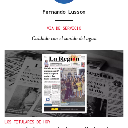
Fernando Lusson
XIV EDICIÓN
Carmela despide el ciclo De Perto con "Vinde
VÍA DE SERVICIO
Todas"
Cuidado con el sonido del agua
LOS TITULARES DE HOY