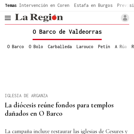
common.go-to-content
Temas
Intervención en Coren
Estafa en Burgos
Previsi
header.menu.open
O Barco de Valdeorras
O Barco
O Bolo
Carballeda
Larouco
Petín
A Rúa
R
IGLESIA DE ARGANZA
La diócesis reúne fondos para templos
dañados en O Barco
La campaña incluye restaurar las iglesias de Cesures y