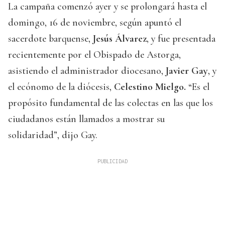
La campaña comenzó ayer y se prolongará hasta el
domingo, 16 de noviembre, según apuntó el
sacerdote barquense,
Jesús Álvarez
, y fue presentada
recientemente por el Obispado de Astorga,
asistiendo el administrador diocesano,
Javier Gay
, y
el ecónomo de la diócesis,
Celestino Mielgo.
“Es el
propósito fundamental de las colectas en las que los
ciudadanos están llamados a mostrar su
solidaridad”, dijo Gay.