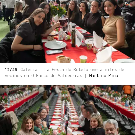
12/46
Galería | La Festa do Botelo une a miles de
vecinos en O Barco de Valdeorras
|
Martiño Pinal