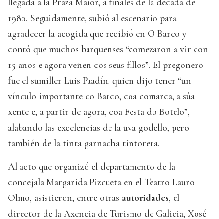
llegada a la Praza Maior, a finales de la década de
1980. Seguidamente, subió al escenario para
agradecer la acogida que recibió en O Barco y
contó que muchos barquenses “comezaron a vir con
15 anos e agora veñen cos seus fillos”. El pregonero
fue el sumiller Luis Paadín, quien dijo tener “un
vínculo importante co Barco, coa comarca, a súa
xente e, a partir de agora, coa Festa do Botelo”,
alabando las excelencias de la uva godello, pero
también de la tinta garnacha tintorera.
Al acto que organizó el departamento de la
concejala Margarida Pizcueta en el Teatro Lauro
Olmo, asistieron, entre otras
autoridades
, el
director de la Axencia de Turismo de Galicia, Xosé