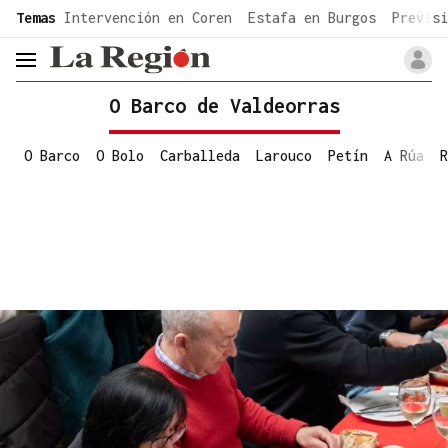
common.go-to-content
Temas
Intervención en Coren
Estafa en Burgos
Previsi
header.menu.open
O Barco de Valdeorras
O Barco
O Bolo
Carballeda
Larouco
Petín
A Rúa
R