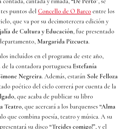
ra contada, cantada y rimada,
“De Perto”
, se
ntes puntos del
Concello de O Barco
entre los
l ciclo, que va por su decimotercera edición y
alía de Cultura y Educación
, fue presentado
l departamento,
Margarida Pizcueta
.
los incluídos en el programa de este año,
 de la contadora portuguesa
Estefanía
Simone Negreira
. Además, estarán
Sole Felloza
rtado poético del ciclo correrá por cuenta de la
lgado
, que acaba de publicar su libro
ca Teatro
, que acercará a los barquenses
“Alma
ulo que combina poesía, teatro y música. A su
 presentará su disco
“Treides comigo!”
, y el