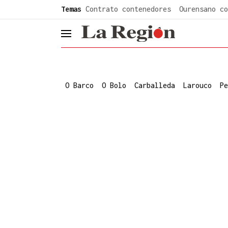
common.go-to-content
Temas
Contrato contenedores
Ourensano co
header.menu.open
O Barco
O Bolo
Carballeda
Larouco
Pe