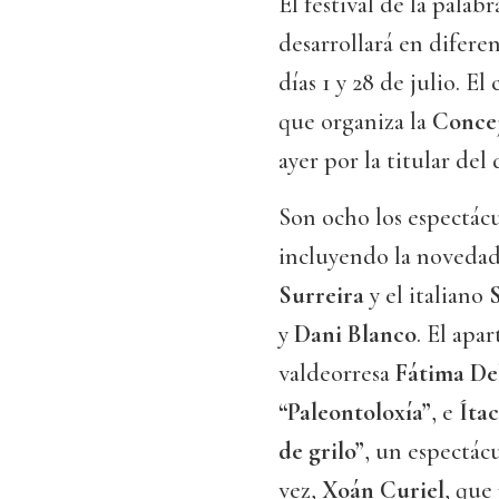
El festival de la palab
desarrollará en difere
días 1 y 28 de julio. E
que organiza la
Concej
ayer por la titular de
Son ocho los espectácu
incluyendo la novedad
Surreira
y el italiano
y
Dani Blanco
. El apa
valdeorresa
Fátima De
“Paleontoloxía”
, e
Íta
de grilo”
, un espectác
vez,
Xoán Curiel
, que