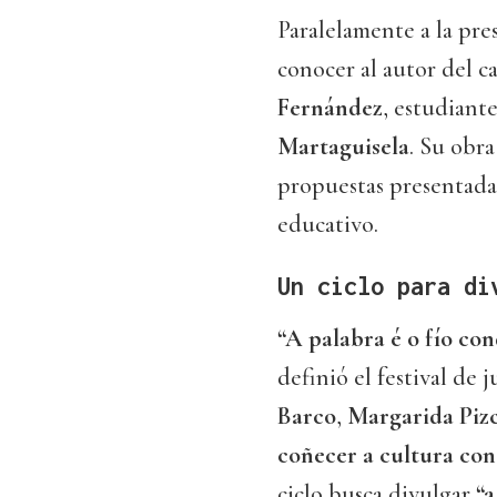
Paralelamente a la pre
conocer al autor del ca
Fernández
, estudiant
Martaguisela
. Su obr
propuestas presentada
educativo.
Un ciclo para di
“A palabra é o fío co
definió el festival de
Barco
,
Margarida Piz
coñecer a cultura con
ciclo busca divulgar
“a