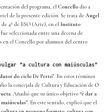
sentación del programa, el
Concello
dio a
rtel de la presente edición. Se trata de
Ángel
e de 4º de ESO (Arte), en el
Instituto
a fue seleccionada entre una decena de
s en el Concello por alumnos del centro
vulgar “a cultura con maiúsculas”
ndutor do ciclo De Perto”
. En estos términos
 julio la concejala de Cultura y Educación de
O
cueta
. Añadió que su único objetivo
“é dar a
 maiúsculas”
. En este sentido, explicó que el
 cultura en pequeno formato, cultura con