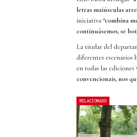
letras maiúsculas arr
iniciativa
“combina moi
continuásemos, se bo
La titular del departa
diferentes escenarios
en todas las ediciones
convencionais, nos q
RELACIONADO