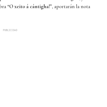
obra
“O xeito á cántigha!”
, aportarán la nota