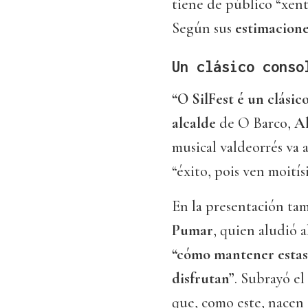
tiene de público “xente
Según sus
estimacion
Un clásico conso
“O SilFest é un clási
alcalde
de O Barco,
Al
musical valdeorrés va 
“éxito, pois ven moití
En la presentación ta
Pumar
, quien aludió a
“cómo mantener estas 
disfrutan”
. Subrayó el
que, como este, nacen