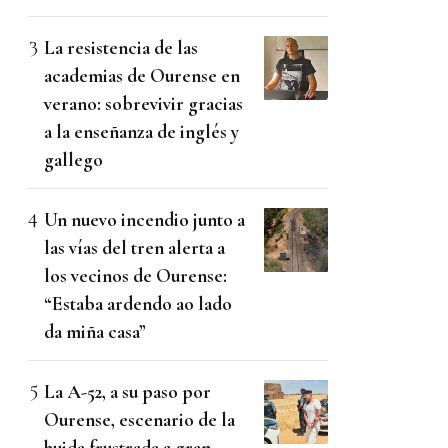
La resistencia de las
academias de Ourense en
verano: sobrevivir gracias
a la enseñanza de inglés y
gallego
Un nuevo incendio junto a
las vías del tren alerta a
los vecinos de Ourense:
“Estaba ardendo ao lado
da miña casa”
La A-52, a su paso por
Ourense, escenario de la
huida frustrada a gran