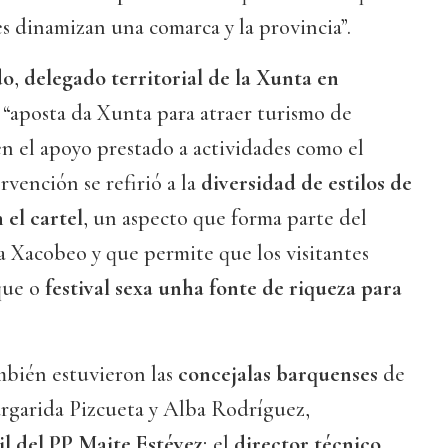
es dinamizan una comarca y la provincia”.
do
,
delegado territorial de la Xunta en
a “aposta da Xunta para atraer turismo de
en el apoyo prestado a actividades como el
rvención se refirió a la
diversidad de estilos de
 el cartel
, un aspecto que forma parte del
 Xacobeo y que permite que los visitantes
que o
festival sexa unha fonte de riqueza para
mbién estuvieron las
concejalas barquenses
de
rgarida Pizcueta y Alba Rodríguez,
il del PP Maite Estévez
; el
director técnico