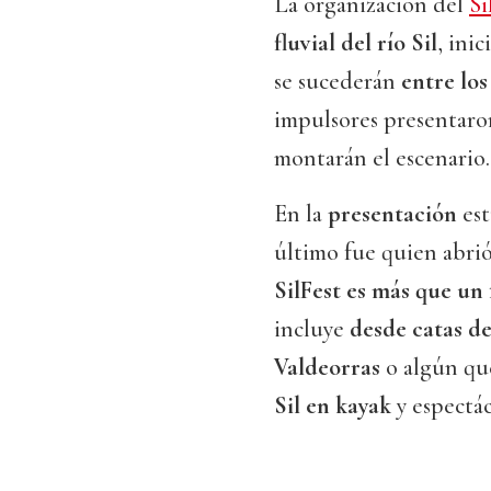
La organización del
Si
fluvial del río Sil
, inic
se sucederán
entre los 
impulsores presentaron
montarán el escenario.
En la
presentación
est
último fue quien abrió
SilFest es más que un 
incluye
desde catas d
Valdeorras
o algún qu
Sil en kayak
y espectác