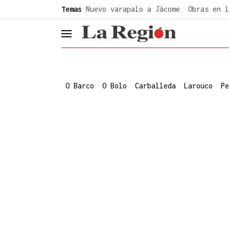
common.go-to-content
Temas
Nuevo varapalo a Jácome
Obras en l
header.menu.open
O Barco
O Bolo
Carballeda
Larouco
Pe