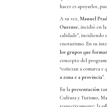
hacer es apoyarlos, pu
A su vez,
Manuel Pra
Ourense
, incidió en l
calidade”, incidiendo 
enoturismo. En su inte
los grupos que forman
concepto del programa
“coñezan a comarca e 
a zona e a provincia
”.
En la
presentación
ta
Cultura y Turismo, Ma
respectivamente; la
ed