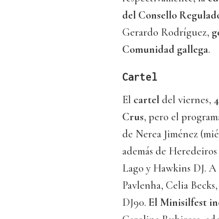
del Consello Regulado
Gerardo Rodríguez,
g
Comunidad gallega
.
Cartel
El
cartel
del viernes,
4
Crus
, pero el program
de Nerea Jiménez (miérc
además de Heredeiros 
Lago y Hawkins DJ. A 
Pavlenha, Celia Becks
DJ90.
El Minisilfest in