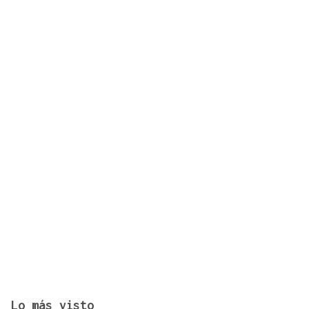
El CNI considera creíble una nueva campaña en
redes para promover otro cruce masivo hacia
Ceuta
Lo más visto