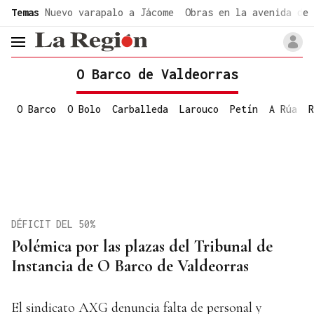
common.go-to-content
Temas
Nuevo varapalo a Jácome
Obras en la avenida de 
header.menu.open
O Barco de Valdeorras
O Barco
O Bolo
Carballeda
Larouco
Petín
A Rúa
R
DÉFICIT DEL 50%
Polémica por las plazas del Tribunal de
Instancia de O Barco de Valdeorras
El sindicato AXG denuncia falta de personal y