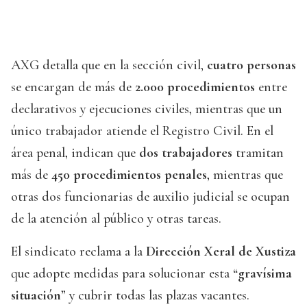
AXG detalla que en la sección civil,
cuatro personas
se encargan de más de
2.000 procedimientos
entre
declarativos y ejecuciones civiles, mientras que un
único trabajador atiende el Registro Civil. En el
área penal, indican que
dos trabajadores
tramitan
más de
450 procedimientos penales
, mientras que
otras dos funcionarias de auxilio judicial se ocupan
de la atención al público y otras tareas.
El sindicato reclama a la
Dirección Xeral de Xustiza
que adopte medidas para solucionar esta “
gravísima
situación
” y cubrir todas las plazas vacantes.