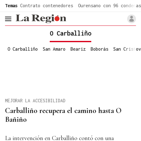
common.go-to-content
Temas
Contrato contenedores
Ourensano con 96 condenas
header.menu.open
O Carballiño
O Carballiño
San Amaro
Beariz
Boborás
San Cristov
MEJORAR LA ACCESIBILIDAD
Carballiño recupera el camino hasta O
Bañiño
La intervención en Carballiño contó con una