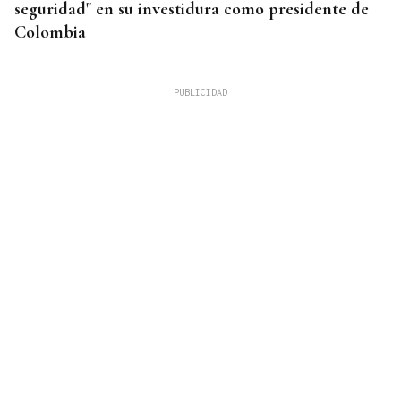
seguridad" en su investidura como presidente de
Colombia
GRAVE ESCASEZ DE AGUA
Esgos al límite: el concello advierte que cortará el
agua de forma "inmediata" a los que se pasen con
el consumo