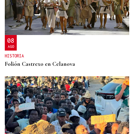
TRES CONEXIONES
Refuerzo en el autobús entre O Carballiño y
Ourense con dos nuevas frecuencias
08
AGO
HISTORIA
Folión Castrexo en Celanova