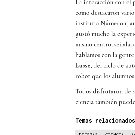
La interacción con el p
como destacaron varios
instituto
Número 1
, 
gustó mucho la experi
mismo centro, señalar
hablamos con la gente 
Eusse
, del ciclo de au
robot que los alumnos 
Todos disfrutaron de s
ciencia también puede 
Temas relacionados
FIESTAS
CIENCIA
A