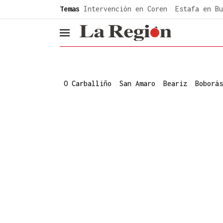
common.go-to-content
Temas
Intervención en Coren
Estafa en Bu
header.menu.open
O Carballiño
San Amaro
Beariz
Boborás