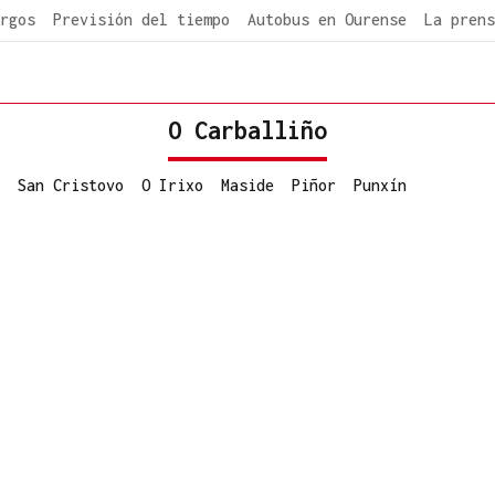
rgos
Previsión del tiempo
Autobus en Ourense
La prens
O Carballiño
San Cristovo
O Irixo
Maside
Piñor
Punxín