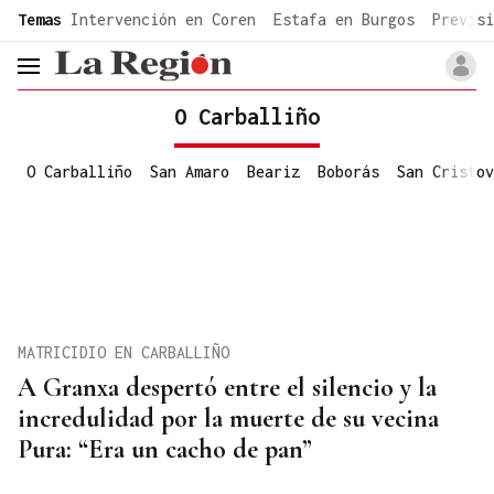
common.go-to-content
Temas
Intervención en Coren
Estafa en Burgos
Previsi
header.menu.open
O Carballiño
O Carballiño
San Amaro
Beariz
Boborás
San Cristov
MATRICIDIO EN CARBALLIÑO
A Granxa despertó entre el silencio y la
incredulidad por la muerte de su vecina
Pura: “Era un cacho de pan”