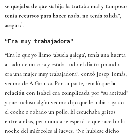
s
e quejaba de que su hija la trataba mal y tampoco
tenía recursos para hacer nada, no tenía salida
”,
aseguró.
“Era muy trabajadora”
“Era lo que yo llamo ‘abuela galega’, tenía una huerta
al lado de mi casa y estaba todo el día trajinando,
era una mujer muy trabajadora”, contó Josep Tomás,
vecino de A Granxa. Por su parte, señaló que
la
relación con Isabel era complicada
por “su actitud”
y que incluso algún vecino dijo que le había rayado
el coche o robado un pollo. Él escuchaba gritos
entre ambas, pero nunca se esperó lo que sucedió la
noche del miércoles al jueves. “No hubiese dicho