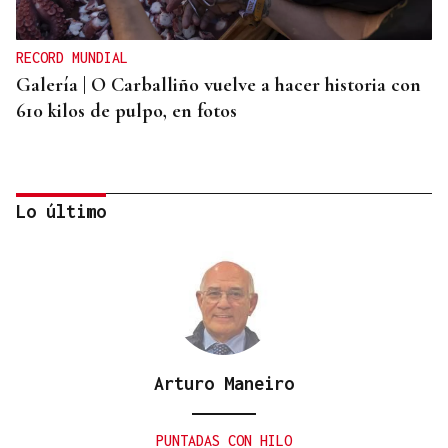
RECORD MUNDIAL
Galería | O Carballiño vuelve a hacer historia con
610 kilos de pulpo, en fotos
Lo último
Arturo Maneiro
TRES CONEXIONES
Refuerzo en el autobús entre O Carballiño y
PUNTADAS CON HILO