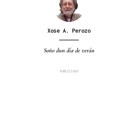
Xose A. Perozo
Soño dun día de verán
Juan M. Casares
CASTELLUM HONESTI
A saúde do Nós