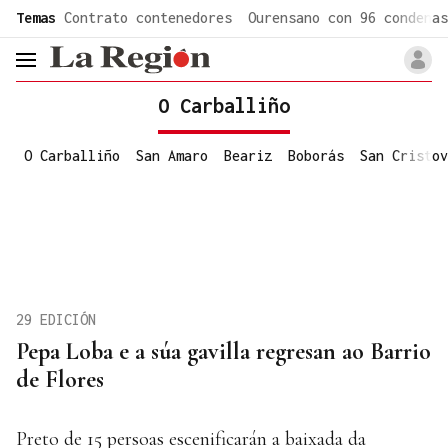
common.go-to-content
Temas
Contrato contenedores
Ourensano con 96 condenas
header.menu.open
O Carballiño
O Carballiño
San Amaro
Beariz
Boborás
San Cristov
29 EDICIÓN
Pepa Loba e a súa gavilla regresan ao Barrio
de Flores
Preto de 15 persoas escenificarán a baixada da