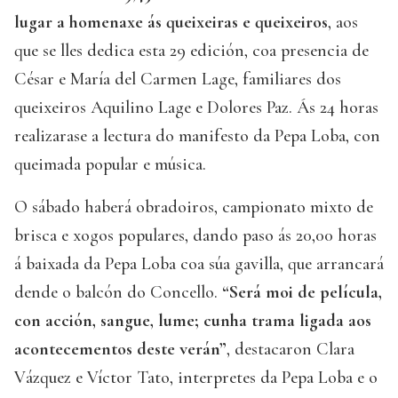
lugar a homenaxe ás queixeiras e queixeiros
, aos
que se lles dedica esta 29 edición, coa presencia de
César e María del Carmen Lage, familiares dos
queixeiros Aquilino Lage e Dolores Paz. Ás 24 horas
realizarase a lectura do manifesto da Pepa Loba, con
queimada popular e música.
O sábado haberá obradoiros, campionato mixto de
brisca e xogos populares, dando paso ás 20,00 horas
á baixada da Pepa Loba coa súa gavilla, que arrancará
dende o balcón do Concello.
“Será moi de película,
con acción, sangue, lume; cunha trama ligada aos
acontecementos deste verán”
, destacaron Clara
Vázquez e Víctor Tato, interpretes da Pepa Loba e o