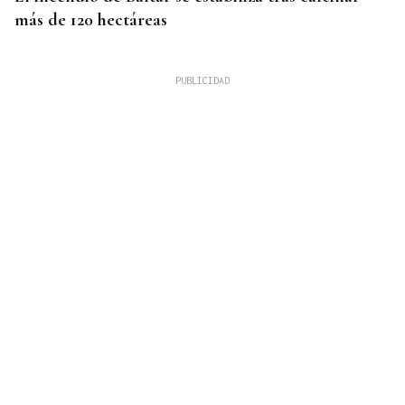
más de 120 hectáreas
09
AGO
NINO BRAVO
Concierto Serafín Zubiri y la banda de Celanova