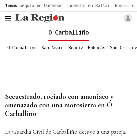
common.go-to-content
Temas
Sequía en Ourense
Incendio en Baltar
Bonoloto 
header.menu.open
O Carballiño
O Carballiño
San Amaro
Beariz
Boborás
San Cristov
Secuestrado, rociado con amoniaco y
amenazado con una motosierra en O
Carballiño
La Guardia Civil de Carballiño detuvo a una pareja,