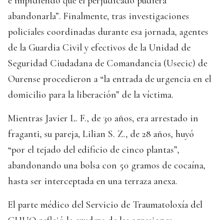
e impidiendo que el perjudicado pudiera
abandonarla”. Finalmente, tras investigaciones
policiales coordinadas durante esa jornada, agentes
de la Guardia Civil y efectivos de la Unidad de
Seguridad Ciudadana de Comandancia (Usecic) de
Ourense procedieron a “la entrada de urgencia en el
domicilio para la liberación” de la víctima.
Mientras Javier L. F., de 30 años, era arrestado in
fraganti, su pareja, Lilian S. Z., de 28 años, huyó
“por el tejado del edificio de cinco plantas”,
abandonando una bolsa con 50 gramos de cocaína,
hasta ser interceptada en una terraza anexa.
El parte médico del Servicio de Traumatoloxía del