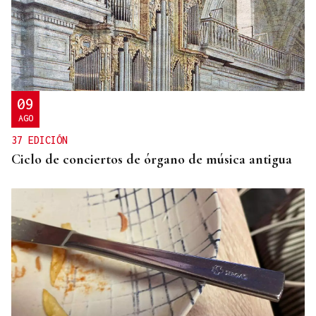
GASTRONOMÍA Y TRADICIÓN
Más pulpo, más récord en O Carballiño
09
AGO
37 EDICIÓN
Ciclo de conciertos de órgano de música antigua