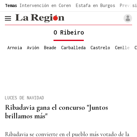
common.go-to-content
Temas
Intervención en Coren
Estafa en Burgos
Previsi
header.menu.open
O Ribeiro
Arnoia
Avión
Beade
Carballeda
Castrelo
Cenlle
C
LUCES DE NAVIDAD
Ribadavia gana el concurso "Juntos
brillamos más"
Ribadavia se convierte en el pueblo más votado de la