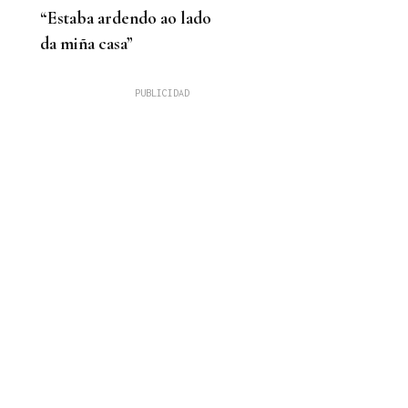
“Estaba ardendo ao lado
da miña casa”