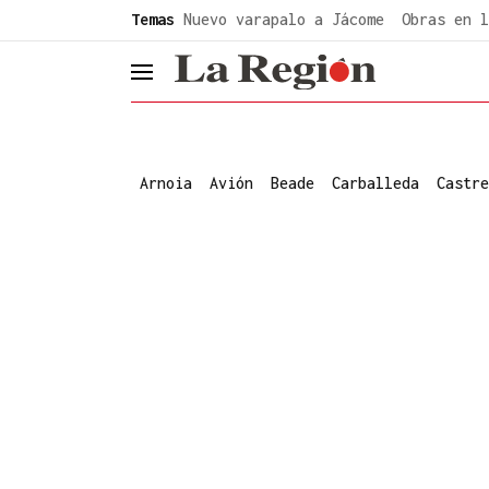
common.go-to-content
Temas
Nuevo varapalo a Jácome
Obras en l
header.menu.open
Arnoia
Avión
Beade
Carballeda
Castre