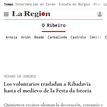
common.go-to-content
Temas
Intervención en Coren
Estafa en Burgos
Previsi
header.menu.open
O Ribeiro
Arnoia
Avión
Beade
Carballeda
Castrelo
Cenlle
C
VERANO EN OURENSE
Los voluntarios trasladan a Ribadavia
hasta el medievo de la Festa da Istoria
Quinientos vecinos ultiman la decoración, vestuario y